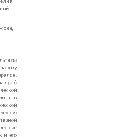
ализ
ьной
осова,
ьтаты
нализу
ралов,
азцов)
ческой
лиза в
вской
ленная
ютерной
венные
к и его