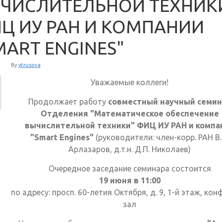
ЧИСЛИТЕЛЬНОЙ ТЕХНИК
Ц ИУ РАН И КОМПАНИИ
MART ENGINES"
By
ytrusova
Уважаемые коллеги!
Продолжает работу
совместный научный семин
Отделения "Математическое обеспечение
вычислительной техники" ФИЦ ИУ РАН и компа
"Smart Engines"
(руководители: член-корр. РАН В.
Арлазаров, д.т.н. Д.П. Николаев)
Очередное заседание семинара состоится
19 июня в 11:00
по адресу: просп. 60-летия Октября, д. 9, 1-й этаж, кон
зал