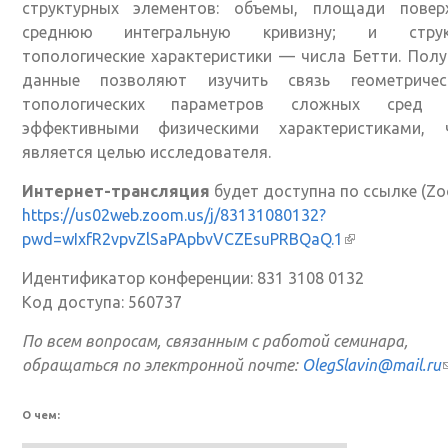
структурных элементов: объемы, площади поверх
среднюю интегральную кривизну; и структ
топологические характеристики — числа Бетти. Пол
данные позволяют изучить связь геометриче
топологических параметров сложных сред
эффективными физическими характеристиками,
является целью исследователя.
Интернет-трансляция
будет доступна по ссылке (Zo
https://us02web.zoom.us/j/83131080132?
pwd=wIxfR2vpvZlSaPApbvVCZEsuPRBQaQ.1
(внешняя ссы
Идентификатор конференции: 831 3108 0132
Код доступа: 560737
По всем вопросам, связанным с работой семинара,
обращаться по электронной почте:
OlegSlavin@mail.ru
О чем:
e