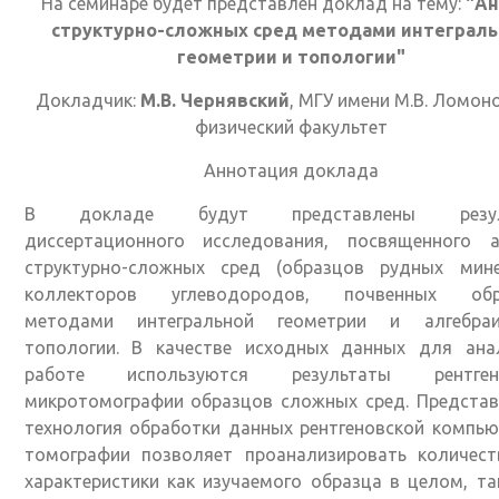
На семинаре будет представлен доклад на тему:
"Ан
структурно-сложных сред методами интеграл
геометрии и топологии"
Докладчик:
М.В. Чернявский
, МГУ имени М.В. Ломон
физический факультет
Аннотация доклада
В докладе будут представлены резул
диссертационного исследования, посвященного а
структурно-сложных сред (образцов рудных мине
коллекторов углеводородов, почвенных обр
методами интегральной геометрии и алгебраи
топологии. В качестве исходных данных для ана
работе используются результаты рентгено
микротомографии образцов сложных сред. Представ
технология обработки данных рентгеновской компь
томографии позволяет проанализировать количест
характеристики как изучаемого образца в целом, та