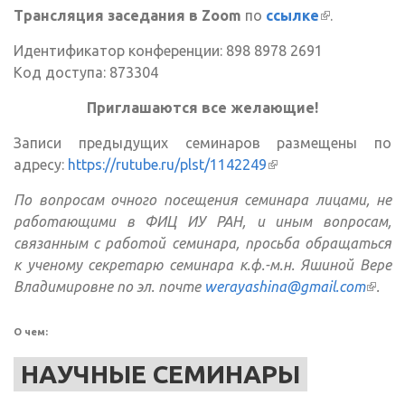
Трансляция заседания в Zoom
по
ссылке
(внешняя
.
ссылка)
Идентификатор конференции: 898 8978 2691
Код доступа: 873304
Приглашаются все желающие!
Записи предыдущих семинаров размещены по
адресу:
https://rutube.ru/plst/1142249
(внешняя ссылка)
По вопросам очного посещения семинара лицами, не
работающими в ФИЦ ИУ РАН, и иным вопросам,
связанным с работой семинара, просьба обращаться
к ученому секретарю семинара к.ф.-м.н. Яшиной Вере
Владимировне по эл. почте
werayashina@gmail.com
(вне
.
ссылк
О чем:
НАУЧНЫЕ СЕМИНАРЫ