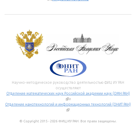
Научно-методическое руководство деятельностью ФИЦ ИУ РАН
осуществляют
Отделение математических наук Российской академии наук (ОМН РАН)
(внешняя ссылка)
и
Отделение нанотехнологий и информационных технологий (ОНИТ РАН)
(внешняя ссылка)
.
© Copyright 2015 - 2026 ФИЦ ИУ РАН. Все права защищены.