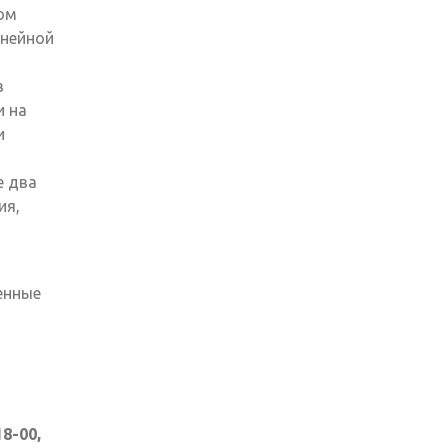
ом
инейной
в
и на
и
е два
ия,
енные
18-00,