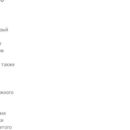
орый
т
ов
 также
ожного
емя
ки
 этого