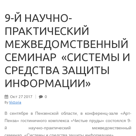
9-Й НАУЧНО-
ПРАКТИЧЕСКИЙ
МЕЖВЕДОМСТВЕННЫЙ
СЕМИНАР «СИСТЕМЫ И
СРЕДСТВА ЗАЩИТЫ
ИНФОРМАЦИИ»
Окт
27
2017
0
By
Victoria
В сентябре в Пензенской области, в конференц-зале «Арт-
Пенза» гостиничного комплекса «Чистые пруды» состоялся 9-
й научно-практический межведомственный
семинар «Системы и средства защиты информации»