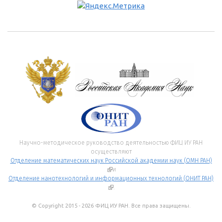
Научно-методическое руководство деятельностью ФИЦ ИУ РАН
осуществляют
Отделение математических наук Российской академии наук (ОМН РАН)
(внешняя ссылка)
и
Отделение нанотехнологий и информационных технологий (ОНИТ РАН)
(внешняя ссылка)
.
© Copyright 2015 - 2026 ФИЦ ИУ РАН. Все права защищены.