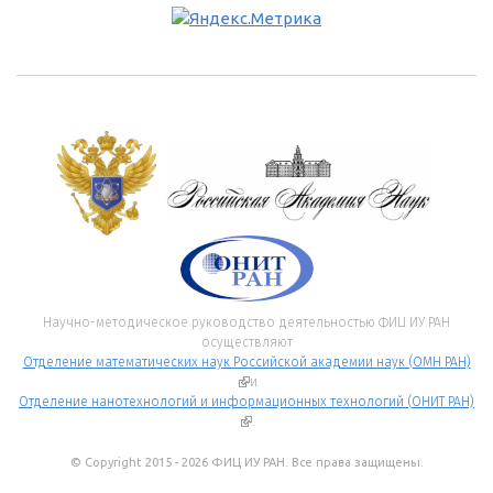
Научно-методическое руководство деятельностью ФИЦ ИУ РАН
осуществляют
Отделение математических наук Российской академии наук (ОМН РАН)
(внешняя ссылка)
и
Отделение нанотехнологий и информационных технологий (ОНИТ РАН)
(внешняя ссылка)
.
© Copyright 2015 - 2026 ФИЦ ИУ РАН. Все права защищены.