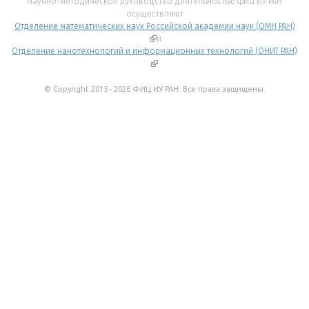
Научно-методическое руководство деятельностью ФИЦ ИУ РАН
осуществляют
Отделение математических наук Российской академии наук (ОМН РАН)
(внешняя ссылка)
и
Отделение нанотехнологий и информационных технологий (ОНИТ РАН)
(внешняя ссылка)
.
© Copyright 2015 - 2026 ФИЦ ИУ РАН. Все права защищены.