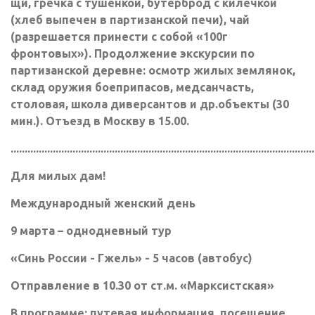
щи, гречка с тушенкой, бутерброд с килечкой
(хлеб выпечен в партизанской печи), чай
(разрешается принести с собой «100г
фронтовых»). Продолжение экскурсии по
партизанской деревне: осмотр жилых землянок,
склад оружия боеприпасов, медсанчасть,
столовая, школа диверсантов и др.объекты (30
мин.). Отъезд в Москву в 15.00.
............................................................................................................
Для милых дам!
Международный женский день
9 марта – однодневный тур
«Синь России - Гжель» - 5 часов (автобус)
Отправление в 10.30 от ст.м. «Марксистская»
В программе: путевая информация, посещение