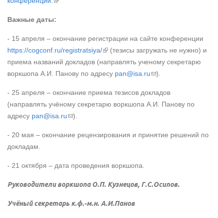
конференции.
Важные даты:
- 15 апреля – окончание регистрации на сайте конференции
(внешняя ссылка)
https://cogconf.ru/registratsiya/
(тезисы загружать не нужно) и
приема названий докладов (направлять ученому секретарю
(ссылка для
воркшопа А.И. Панову по адресу
pan@isa.ru
).
отправки email)
- 25 апреля – окончание приема тезисов докладов
(направлять учёному секретарю воркшопа А.И. Панову по
(ссылка для отправки email)
адресу
pan@isa.ru
).
- 20 мая – окончание рецензирования и принятие решений по
докладам.
- 21 октября – дата проведения воркшопа.
Руководители воркшопа О.П. Кузнецов, Г.С.Осипов.
Учёный секретарь к.ф.-м.н. А.И.Панов