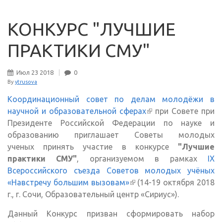
КОНКУРС "ЛУЧШИЕ
ПРАКТИКИ СМУ"
Июл
23
2018
0
By
ytrusova
Координационный совет по делам молодёжи в
научной и образовательной сферах
(внешняя ссылка)
при Совете при
Президенте Российской Федерации по науке и
образованию приглашает Советы молодых
ученых принять участие в конкурсе
"Лучшие
практики СМУ"
, организуемом в рамках
IX
Всероссийского съезда Советов молодых учёных
«Навстречу большим вызовам»
(внешняя ссылка)
(14-19 октября 2018
г., г. Сочи, Образовательный центр «Сириус»).
Данный Конкурс призван сформировать набор