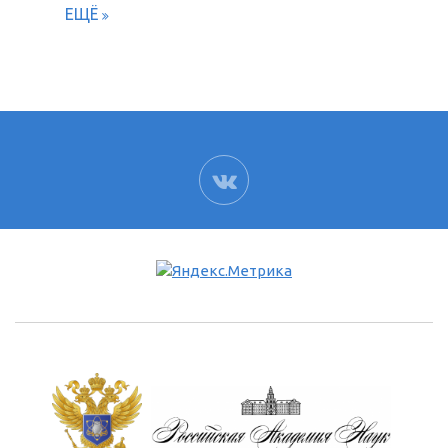
ЕЩЁ
ВК