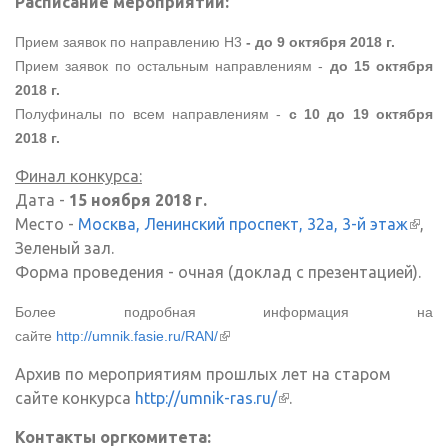
Расписание мероприятий:
Прием заявок по направлению Н3
- до 9 октября 2018 г.
Прием заявок по остальным направлениям -
до 15 октября
2018 г.
Полуфиналы по всем направлениям -
с 10 до 19 октября
2018 г.
Финал конкурса:
Дата -
15 ноября 2018 г.
Место -
Москва, Ленинский проспект, 32а, 3-й этаж
(вне
,
Зеленый зал.
ссыл
Форма проведения - очная (доклад с презентацией).
Более подробная информация на
(внешняя ссылка)
сайте
http://umnik.fasie.ru/RAN/
Архив по мероприятиям прошлых лет на старом
сайте конкурса
http://umnik-ras.ru/
(внешняя ссылка)
.
Контакты оргкомитета: