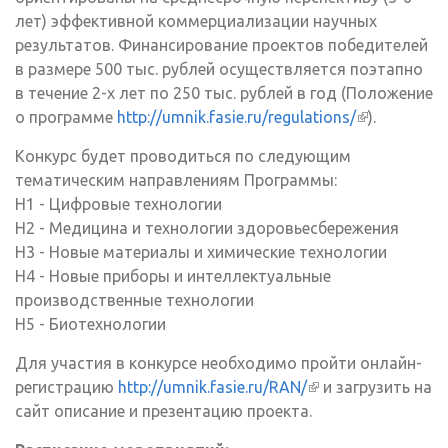
лет) эффективной коммерциализации научных
результатов. Финансирование проектов победителей
в размере 500 тыс. рублей осуществляется поэтапно
в течение 2-х лет по 250 тыс. рублей в год (Положение
о программе
http://umnik.fasie.ru/regulations/
(внешняя
).
ссылка)
Конкурс будет проводиться по следующим
тематическим направлениям Программы:
Н1 - Цифровые технологии
Н2 - Медицина и технологии здоровьесбережения
Н3 - Новые материалы и химические технологии
Н4 - Новые приборы и интеллектуальные
производственные технологии
Н5 - Биотехнологии
Для участия в конкурсе необходимо пройти онлайн-
регистрацию
http://umnik.fasie.ru/RAN/
(внешняя
и загрузить на
сайт описание и презентацию проекта.
ссылка)