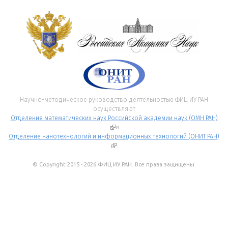
Научно-методическое руководство деятельностью ФИЦ ИУ РАН
осуществляют
Отделение математических наук Российской академии наук (ОМН РАН)
(внешняя ссылка)
и
Отделение нанотехнологий и информационных технологий (ОНИТ РАН)
(внешняя ссылка)
.
© Copyright 2015 - 2026 ФИЦ ИУ РАН. Все права защищены.