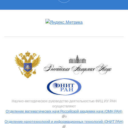
Научно-методическое руководство деятельностью ФИЦ ИУ РАН
осуществляют
Отделение математических наук Российской академии наук (ОМН РАН)
(внешняя ссылка)
и
Отделение нанотехнологий и информационных технологий (ОНИТ РАН)
(внешняя ссылка)
.