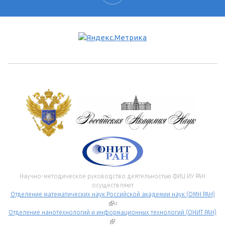
Научно-методическое руководство деятельностью ФИЦ ИУ РАН
осуществляют
Отделение математических наук Российской академии наук (ОМН РАН)
(внешняя ссылка)
и
Отделение нанотехнологий и информационных технологий (ОНИТ РАН)
(внешняя ссылка)
.