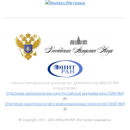
Научно-методическое руководство деятельностью ФИЦ ИУ РАН
осуществляют
Отделение математических наук Российской академии наук (ОМН РАН)
(внешняя ссылка)
и
Отделение нанотехнологий и информационных технологий (ОНИТ РАН)
(внешняя ссылка)
.
© Copyright 2015 - 2026 ФИЦ ИУ РАН. Все права защищены.