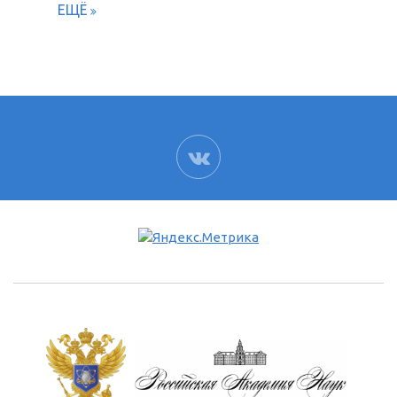
ЕЩЁ
ВК