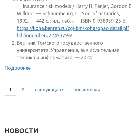
Insurance risk models / Harry H. Panjer, Gordon E.
Willmot. — Schaumbeurg, Il. : Soc. of actuaries,
1992. — 442 c. : ил., табл. — ISBN 0-938959-25-5.
https://koha.benran.ru/cgi-bin/koha/opac-detail.pl?
biblionumber=2245379
(внешняя ссылка)
Вестник Томского государственного
университета. Управление, вычислительная
техника и информатика. — 2024.
Подробнее
1
2
следующая ›
последняя »
СТРАНИЦЫ
НОВОСТИ