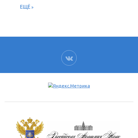
ЕЩЁ
ВК