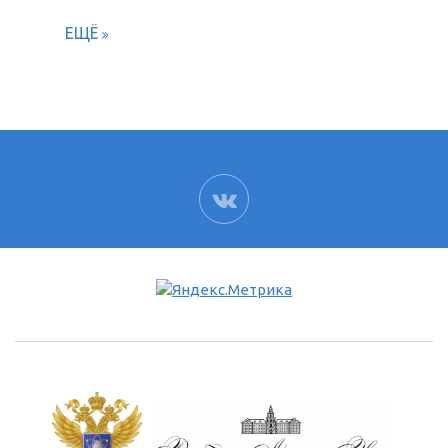
ЕЩЁ
ВК