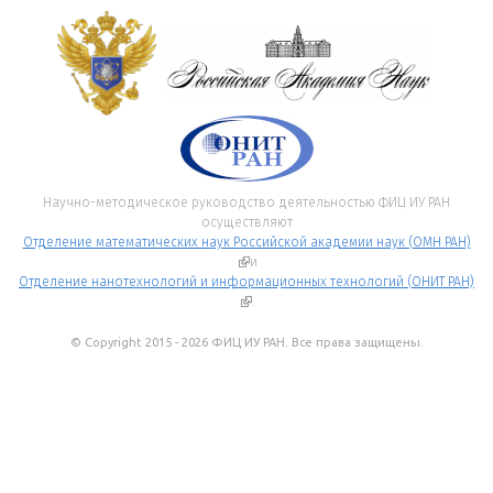
Научно-методическое руководство деятельностью ФИЦ ИУ РАН
осуществляют
Отделение математических наук Российской академии наук (ОМН РАН)
(внешняя ссылка)
и
Отделение нанотехнологий и информационных технологий (ОНИТ РАН)
(внешняя ссылка)
.
© Copyright 2015 - 2026 ФИЦ ИУ РАН. Все права защищены.