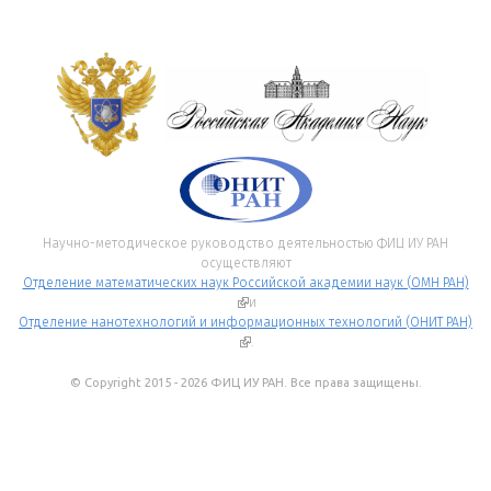
Научно-методическое руководство деятельностью ФИЦ ИУ РАН
осуществляют
Отделение математических наук Российской академии наук (ОМН РАН)
(внешняя ссылка)
и
Отделение нанотехнологий и информационных технологий (ОНИТ РАН)
(внешняя ссылка)
.
© Copyright 2015 - 2026 ФИЦ ИУ РАН. Все права защищены.