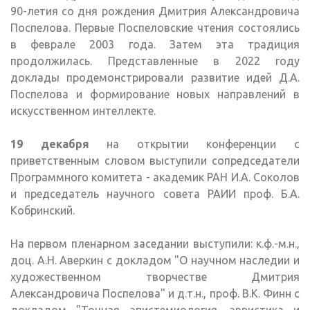
90-летия со дня рождения Дмитрия Александровича
Поспелова. Первые Поспеловские чтения состоялись
в феврале 2003 года. Затем эта традиция
продолжилась. Представленные в 2022 году
доклады продемонстрировали развитие идей Д.А.
Поспелова и формирование новых направлений в
искусственном интеллекте.
19 декабря
на открытии конференции с
приветственным словом выступили сопредседатели
Программного комитета - академик РАН И.А. Соколов
и председатель научного совета РАИИ проф. Б.А.
Кобринский.
На первом пленарном заседании выступили: к.ф.-м.н.,
доц. А.Н. Аверкин с докладом "О научном наследии и
художественном творчестве Дмитрия
Александровича Поспелова" и д.т.н., проф. В.К. Финн с
докладом "Точная эпистемиология, эвристика и