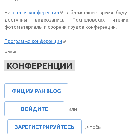
На
сайте конференции
(внешняя ссылка)
в ближайшее время будут
доступны видеозапись Поспеловских чтений,
фотоматериалы и сборник трудов конференции.
Программа конференции
(внешняя ссылка)
О чем:
КОНФЕРЕНЦИИ
ФИЦ ИУ РАН BLOG
ВОЙДИТЕ
или
ЗАРЕГИСТРИРУЙТЕСЬ
, чтобы