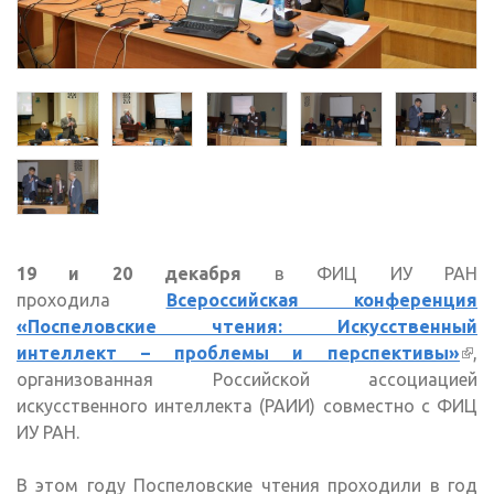
19 и 20 декабря
в ФИЦ ИУ РАН
проходила
Всероссийская конференция
«Поспеловские чтения: Искусственный
интеллект – проблемы и перспективы»
(вн
,
организованная Российской ассоциацией
ссы
искусственного интеллекта (РАИИ) совместно с ФИЦ
ИУ РАН.
В этом году Поспеловские чтения проходили в год