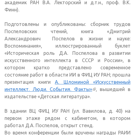
академик РАН В.А. Лекторский и д.т.н., проф. В.К.
Финн).
Подготовлены и опубликованы: сборник трудов
Поспеловских чтений, книга «Дмитрий
Александрович Поспелов в жизни и науке:
Воспоминания», иллюстрированный буклет
«Историческая роль Д.А. Поспелова в развитии
искусственного интеллекта в СССР и России», в
котором кратко представлено современное
состояние работ в области ИИ в ФИЦ ИУ РАН; прошла
презентация книги
А. Шломиной «Искусственный
интеллект. Люди. События. Факты»
(внешняя
, вышедшей в
издательстве «Детская литература».
ссылка)
В здании ВЦ ФИЦ ИУ РАН (ул. Вавилова, д. 40) на
первом этаже рядом с кабинетом, в котором
работал Д.А. Поспелов, открыт стенд.
Во время конференции были вручены награды РАИИ