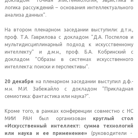
логика рассуждений – основания интеллектуального
анализа данных".
На втором пленарном заседании выступили: д.т.н.,
проф. Т.А. Гаврилова с докладом "Д.А. Поспелов и
мультидисциплинарный подход к искусственному
интеллекту" и д.м.н., проф. Б.А. Кобринский с
докладом "Образы в системах искусственного
интеллекта: поиски и перспективы".
20 декабря
на пленарном заседании выступил д.ф.-
м.н. М.И. Забежайло с докладом "Прикладная
семиотика: фантастика или наука?".
Кроме того, в рамках конференции совместно с НС
МИИ РАН был организован
круглый стол
«Искусственный интеллект: сумма технологий
или наука и ее применение»
(руководители -