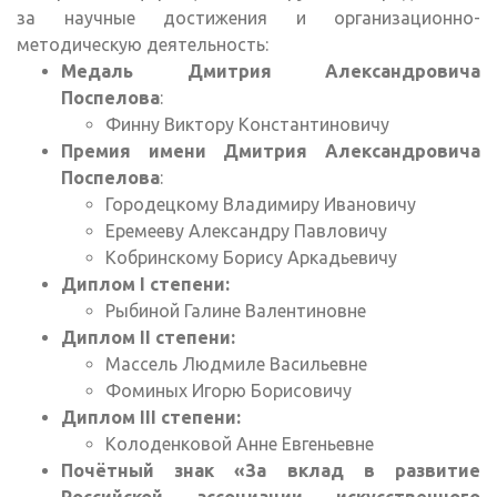
за научные достижения и организационно-
методическую деятельность:
Медаль Дмитрия Александровича
Поспелова
:
Финну Виктору Константиновичу
Премия имени Дмитрия Александровича
Поспелова
:
Городецкому Владимиру Ивановичу
Еремееву Александру Павловичу
Кобринскому Борису Аркадьевичу
Диплом I степени:
Рыбиной Галине Валентиновне
Диплом II степени:
Массель Людмиле Васильевне
Фоминых Игорю Борисовичу
Диплом III степени:
Колоденковой Анне Евгеньевне
Почётный знак «За вклад в развитие
Российской ассоциации искусственного