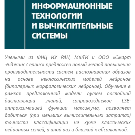
Учеными из ФИЦ ИУ РАН, МФТИ и ООО «Смарт
Энджинс Сервис» предложен новый метод повышения
производительности систем распознавания образов
на основе неклассических моделей нейронов
(биполярных морфологических нейронов). Обучение в
рамках предложенной модели путем послойной
дистилляции знаний, сопровождаемое LSE-
аппроксимацией функции максимума, позволяет
добиться (при меньших вычислительных затратах)
точности классификации не хуже классических
нейронных сетей, а иной раз и близкой к абсолютной.