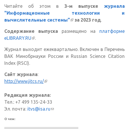
Читайте об этом в
3-м выпуске
журнала
"Информационные технологии и
вычислительные системы"
(внешняя ссылка)
за 2023 год
.
Содержание выпуска
размещено на
платформе
eLIBRARY.RU
(внешняя ссылка)
.
Журнал выходит ежеквартально. Включен в Перечень
ВАК Минобрнауки России и Russian Science Citation
Index (RSCI).
Сайт журнала
:
http://www.jitcs.ru/
(внешняя ссылка)
Редакция журнала:
Тел.: +7 499 135-24-33
Эл. почта:
itvs@isa.ru
(ссылка для отправки email)
О чем: