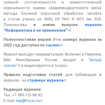
сильной состоятельности и асимптотической
нормальности оценки среднеквадратичного риска
метода блочной пороговой обработки читайте
в статье ученых из ФИЦ ИУ РАН И МГУ им. М.В.
Ломоносова
в новом выпуске
журнала
"Информатика и ее применения"
(внешняя
.
ссылка)
Полнотекстовая версия 3-го номера журнала за
2025 год доступна по
ссылке
(внешняя ссылка)
.
Журнал выходит ежеквартально. Включен в Перечень
ВАК Минобрнауки России, входит в
"Белый
список"
(внешняя ссылка)
и индексируется в Scopus.
Правила подготовки статей
для публикации в
журнале - на
странице журнала
(внешняя ссылка)
.
Редакция журнала:
Тел.: +7 499 135-86-92
E-mail:
iiep@frccsc.ru
(ссылка для отправки email)