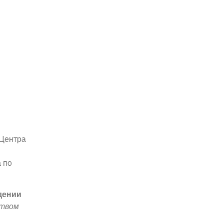
Центра
 по
дении
ством