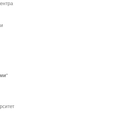
ентра
ли
ыми
"
рситет