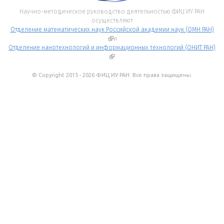
Научно-методическое руководство деятельностью ФИЦ ИУ РАН
осуществляют
Отделение математических наук Российской академии наук (ОМН РАН)
(внешняя ссылка)
и
Отделение нанотехнологий и информационных технологий (ОНИТ РАН)
(внешняя ссылка)
.
© Copyright 2015 - 2026 ФИЦ ИУ РАН. Все права защищены.