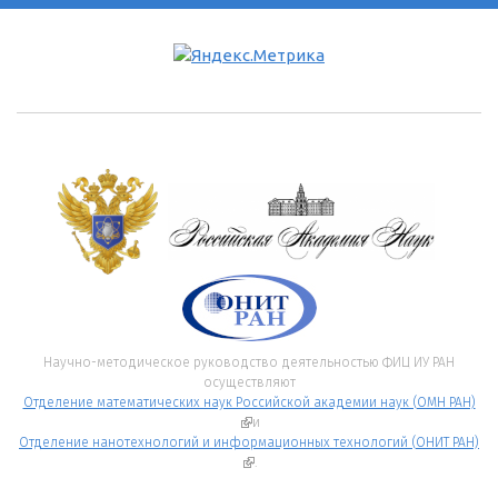
Научно-методическое руководство деятельностью ФИЦ ИУ РАН
осуществляют
Отделение математических наук Российской академии наук (ОМН РАН)
(внешняя ссылка)
и
Отделение нанотехнологий и информационных технологий (ОНИТ РАН)
(внешняя ссылка)
.