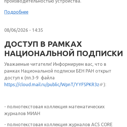
производительностью устройства.
Подробнее
08/06/2026 - 14:35
ДОСТУП В РАМКАХ
НАЦИОНАЛЬНОЙ ПОДПИСКИ
Уважаемые читатели! Информируем вас, что в
рамках Национальной подписки БЕН РАН открыт
доступ к (пп.3-9 файла
https://cloud.mail.ru/public/WpnT/YYFSPKR3z
(внешняя
):
ссылка)
- полнотекстовая коллекция математических
журналов МИАН
- полнотекстовая коллекция журналов ACS CORE