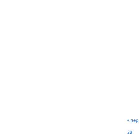
« пе
СТ
28