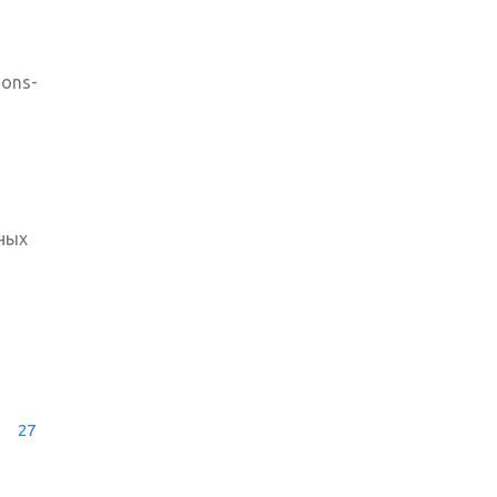
ions-
ных
27