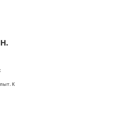
Я
Н.
с
пыт. К