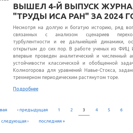
ВЫШЕЛ 4-Й ВЫПУСК ЖУРН
"ТРУДЫ ИСА РАН" ЗА 2024 
Несмотря на долгую и богатую историю, ряд воп
связанных с анализом сценариев перех
турбулентности и ее дальнейшей динамики, ос
открытым до сих пор. В работе ученых из ФИЦ 
впервые проведен аналитический и численный а
устойчивости классической и обобщенной задач
Колмогорова для уравнений Навье-Стокса, задан
трехмерном периодическим растянутом торе.
Подробнее
рвая
‹ предыдущая
1
2
3
4
5
6
РАНИЦЫ
следующая ›
последняя »