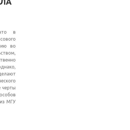
АЛА
что в
сового
цию во
ством,
твенно
днако,
делают
еского
е черты
особов
 из МГУ