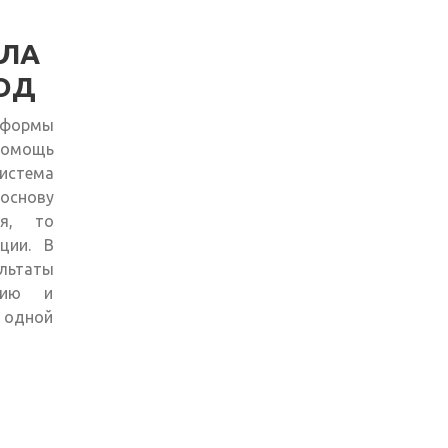
АЛА
ГОД
 формы
помощь
система
основу
ия, то
ции. В
льтаты
нию и
 одной