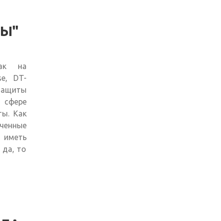
Ы"
так на
se, DT-
 защиты
 сфере
ты. Как
аченные
т иметь
 да, то