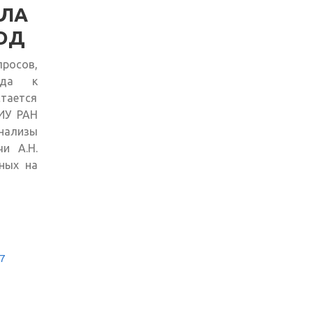
АЛА
ГОД
росов,
ода к
тается
ИУ РАН
нализы
и А.Н.
ных на
7