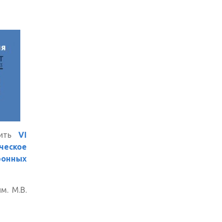
дить
VI
еское
ронных
м. М.В.