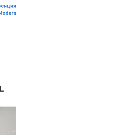
ренция
Modern
L