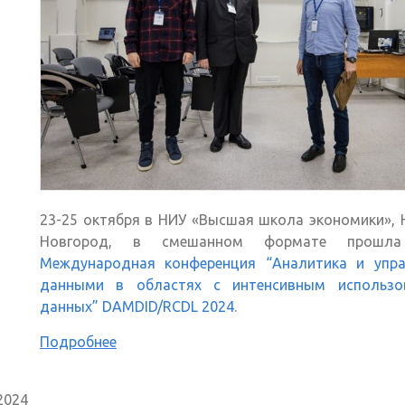
23-25 октября в НИУ «Высшая школа экономики»,
Новгород, в смешанном формате прош
Международная конференция “Аналитика и упра
данными в областях с интенсивным использо
данных” DAMDID/RCDL 2024
.
Подробнее
2024