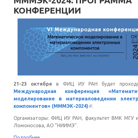
МММЭК-2024: ПРОГРАММА
КОНФЕРЕНЦИИ
21-23 октября
в ФИЦ ИУ РАН будет прохо
Международная конференция «Математич
моделирование в материаловедении элект
компонентов» (МММЭК-2024)
(внешняя ссылка)
.
Организаторы: ФИЦ ИУ РАН, факультет ВМК МГУ и
Ломоносова, АО "НИИМЭ".
Подробнее