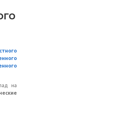
ОГО
стного
енного
енного
лад на
ческие