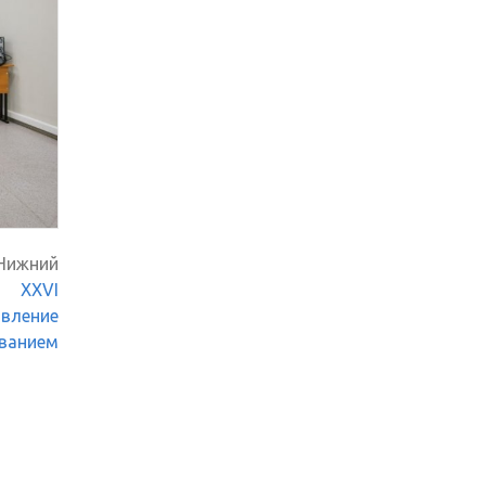
 Нижний
ла
XXVI
вление
ванием