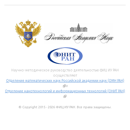
Научно-методическое руководство деятельностью ФИЦ ИУ РАН
осуществляют
Отделение математических наук Российской академии наук (ОМН РАН)
(внешняя ссылка)
и
Отделение нанотехнологий и информационных технологий (ОНИТ РАН)
(внешняя ссылка)
.
© Copyright 2015 - 2026 ФИЦ ИУ РАН. Все права защищены.